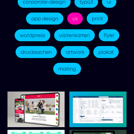
corporate-design
typo3
ui
app design
ux
print
wordpress
visitenkarten
flyer
drucksachen
artwork
plakat
mailing