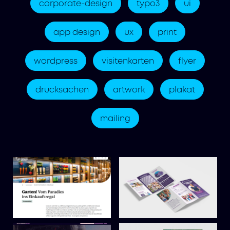
corporate-design
typo3
ui
app design
ux
print
wordpress
visitenkarten
flyer
drucksachen
artwork
plakat
mailing