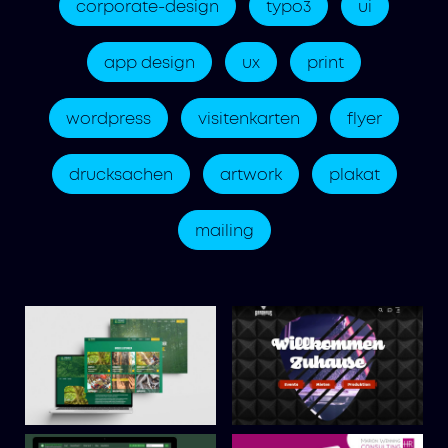
corporate-design
typo3
ui
app design
ux
print
wordpress
visitenkarten
flyer
drucksachen
artwork
plakat
mailing